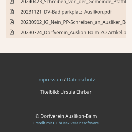
20240423_Schreiben_von_der_Gemeinde_Pfäffiko
20231121_DV-Badiparkplatz_Auslikon.pdf
20230902_IG_Nein_PP-Schreiben_an_Ausliker_Bevo
20230724_Dorfverein_Auslion-Balm-ZO-Artikel.pdf
Impressum
/
Datenschutz
Titelbild: Ursula Ehrbar
© Dorfverein Auslikon-Balm
Erstellt mit ClubDesk Vereinssoftware